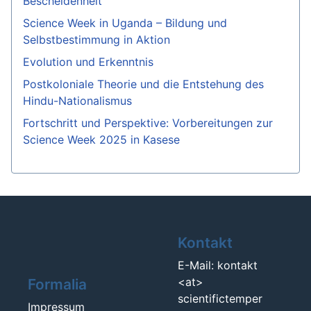
Bescheidenheit
Science Week in Uganda – Bildung und
Selbstbestimmung in Aktion
Evolution und Erkenntnis
Postkoloniale Theorie und die Entstehung des
Hindu-Nationalismus
Fortschritt und Perspektive: Vorbereitungen zur
Science Week 2025 in Kasese
Kontakt
E-Mail: kontakt
<at>
Formalia
scientifictemper
Impressum